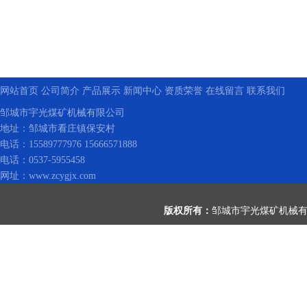
网站首页
公司简介
产品展示
新闻中心
资质荣誉
在线留言
联系我们
邹城市宇光煤矿机械有限公司
地址：邹城市看庄镇保安村
电话：15589777976 15666571888
电话：0537-5955458
网址：www.zcygjx.com
版权所有：
邹城市宇光煤矿机械