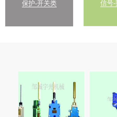
信号
保护-开关类