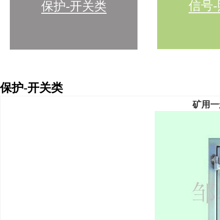
信号
保护-开关类
保护-开关类
矿用一