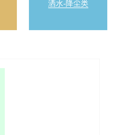
洒水-降尘类