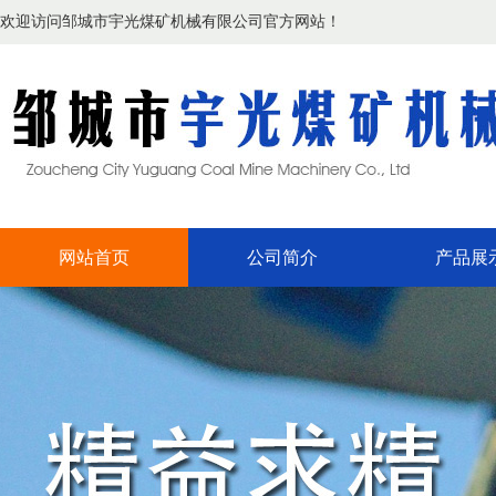
欢迎访问邹城市宇光煤矿机械有限公司官方网站！
网站首页
公司简介
产品展