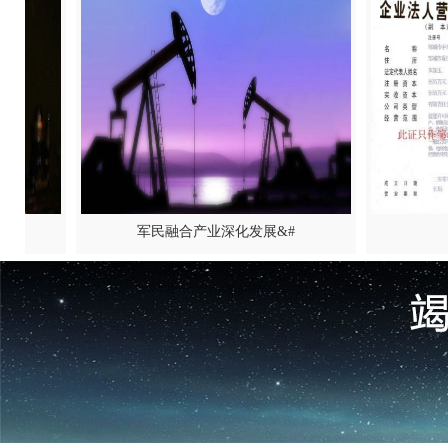
军民融合产业深化发展&#
营